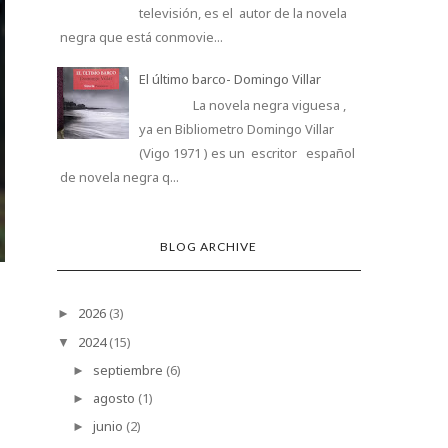
televisión, es el autor de la novela
negra que está conmovie...
El último barco- Domingo Villar
La novela negra viguesa ,
ya en Bibliometro Domingo Villar
(Vigo 1971 ) es un escritor español
de novela negra q...
1605
HOY TENGO ONCE
BLOG ARCHIVE
2026
(3)
►
2024
(15)
▼
septiembre
(6)
►
agosto
(1)
►
junio
(2)
►