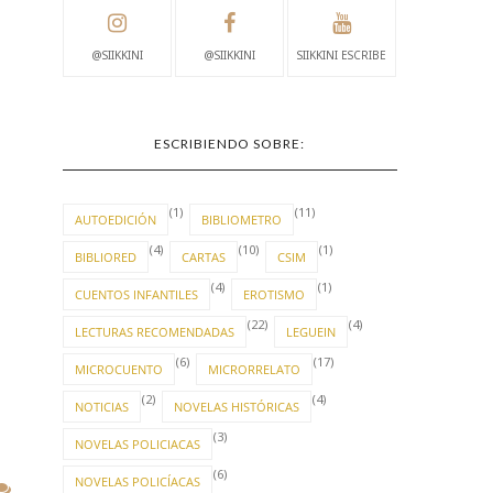
@SIIKKINI
@SIIKKINI
SIIKKINI ESCRIBE
ESCRIBIENDO SOBRE:
(1)
(11)
AUTOEDICIÓN
BIBLIOMETRO
(4)
(10)
(1)
BIBLIORED
CARTAS
CSIM
(4)
(1)
CUENTOS INFANTILES
EROTISMO
(22)
(4)
LECTURAS RECOMENDADAS
LEGUEIN
(6)
(17)
MICROCUENTO
MICRORRELATO
(2)
(4)
NOTICIAS
NOVELAS HISTÓRICAS
(3)
NOVELAS POLICIACAS
(6)
NOVELAS POLICÍACAS