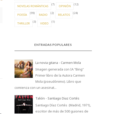
(7)
(12)
NOVELAS ROMÁNTICAS
OPINIÓN
(99)
(2)
(24)
POESÍA
RADIO
RELATOS
(3)
(1)
THRILLER
VIDEO
ENTRADAS POPULARES
La novia gitana - Carmen Mola
Imagen generada con IA "Bing"
Primer libro de la Autora Carmen
Mola (pseudónimo). Libro que
comienza con un asesinat...
Talión - Santiago Diaz Cortés
Santiago Díaz Cortés (Madrid, 1971),
escritor de más de 500 guiones de