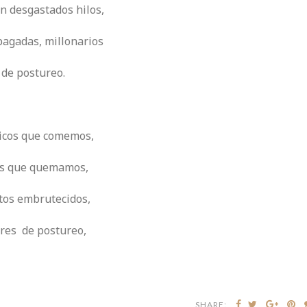
in desgastados hilos,
pagadas, millonarios
de postureo.
ticos que comemos,
as que quemamos,
tos embrutecidos,
res de postureo,
SHARE: