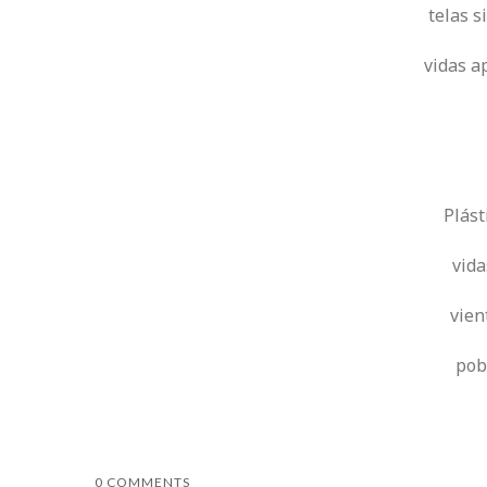
telas s
vidas a
Plás
vid
vien
pob
0 COMMENTS