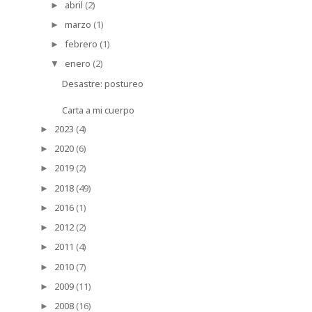
abril
(2)
►
marzo
(1)
►
febrero
(1)
►
enero
(2)
▼
Desastre: postureo
Carta a mi cuerpo
2023
(4)
►
2020
(6)
►
2019
(2)
►
2018
(49)
►
2016
(1)
►
2012
(2)
►
2011
(4)
►
2010
(7)
►
2009
(11)
►
2008
(16)
►