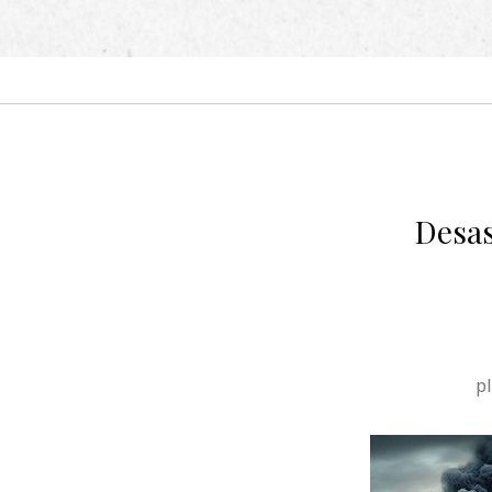
Desas
pl