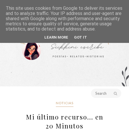
This site uses cookies from Google to deliver its services
and to analyze traffic. Your IP address and user-agent are
shared with Google along with performance and security
metrics to ensure quality of service, generate usage
statistics, and to detect and address abuse.
LEARN MORE
GOT IT
NOTICIAS
Mi último recurso... en
20 Minutos