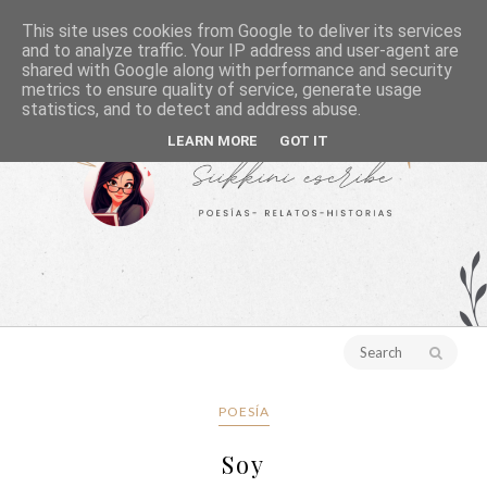
This site uses cookies from Google to deliver its services
and to analyze traffic. Your IP address and user-agent are
shared with Google along with performance and security
metrics to ensure quality of service, generate usage
statistics, and to detect and address abuse.
LEARN MORE
GOT IT
POESÍA
Soy