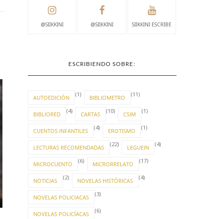
@SIIKKINI
@SIIKKINI
SIIKKINI ESCRIBE
ESCRIBIENDO SOBRE:
(1)
(11)
AUTOEDICIÓN
BIBLIOMETRO
(4)
(10)
(1)
BIBLIORED
CARTAS
CSIM
(4)
(1)
CUENTOS INFANTILES
EROTISMO
(22)
(4)
LECTURAS RECOMENDADAS
LEGUEIN
(6)
(17)
MICROCUENTO
MICRORRELATO
(2)
(4)
NOTICIAS
NOVELAS HISTÓRICAS
TU RINCÓN
UN MAR INFINITO
(3)
NOVELAS POLICIACAS
(6)
NOVELAS POLICÍACAS