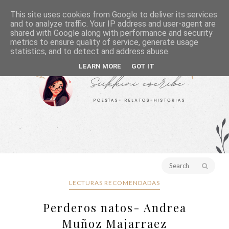
This site uses cookies from Google to deliver its services
and to analyze traffic. Your IP address and user-agent are
shared with Google along with performance and security
metrics to ensure quality of service, generate usage
statistics, and to detect and address abuse.
LEARN MORE
GOT IT
LECTURAS RECOMENDADAS
Perderos natos- Andrea
Muñoz Majarraez