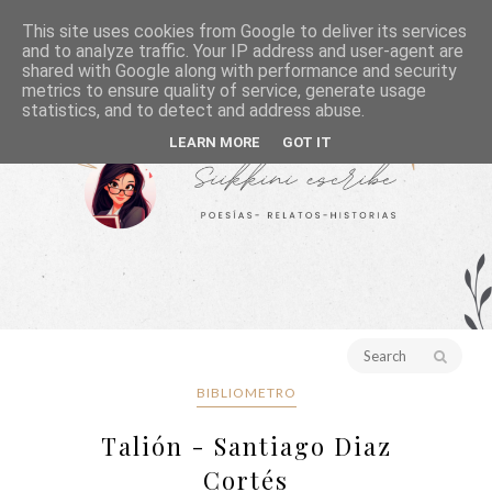
This site uses cookies from Google to deliver its services
and to analyze traffic. Your IP address and user-agent are
shared with Google along with performance and security
metrics to ensure quality of service, generate usage
statistics, and to detect and address abuse.
LEARN MORE
GOT IT
BIBLIOMETRO
Talión - Santiago Diaz
Cortés