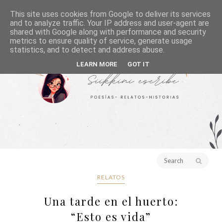
This site uses cookies from Google to deliver its services
and to analyze traffic. Your IP address and user-agent are
shared with Google along with performance and security
metrics to ensure quality of service, generate usage
statistics, and to detect and address abuse.
LEARN MORE
GOT IT
RELATOS
Una tarde en el huerto:
“Esto es vida”