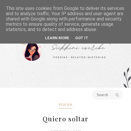
This site uses cookies from Google to deliver its services
and to analyze traffic. Your IP address and user-agent are
shared with Google along with performance and security
metrics to ensure quality of service, generate usage
statistics, and to detect and address abuse.
LEARN MORE
GOT IT
POESÍA
Quiero soltar