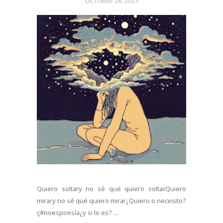
OCTUBRE 26, 2023
Quiero soltary no sé qué quiero soltar.Quiero
mirary no sé qué quiero mirar¿Quiero o necesito?
ç#noespoesía¿y si lo es? ...