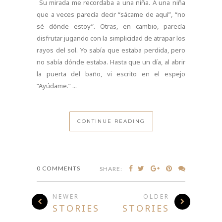
Su mirada me recordaba a una niña. A una niña
que a veces parecía decir “sácame de aquí”, “no
sé dónde estoy”. Otras, en cambio, parecía
disfrutar jugando con la simplicidad de atrapar los
rayos del sol. Yo sabía que estaba perdida, pero
no sabía dónde estaba. Hasta que un día, al abrir
la puerta del baño, vi escrito en el espejo
“Ayúdame.” ...
CONTINUE READING
0 COMMENTS
SHARE:
NEWER
OLDER
STORIES
STORIES