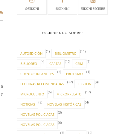
@SIIKKINI
@SIIKKINI
SIIKKINI ESCRIBE
ESCRIBIENDO SOBRE:
(1)
(11)
AUTOEDICIÓN
BIBLIOMETRO
(4)
(10)
(1)
BIBLIORED
CARTAS
CSIM
(4)
(1)
CUENTOS INFANTILES
EROTISMO
(22)
(4)
LECTURAS RECOMENDADAS
LEGUEIN
ti
(6)
(17)
 y
MICROCUENTO
MICRORRELATO
(2)
(4)
NOTICIAS
NOVELAS HISTÓRICAS
(3)
NOVELAS POLICIACAS
(6)
NOVELAS POLICÍACAS
(7)
(12)