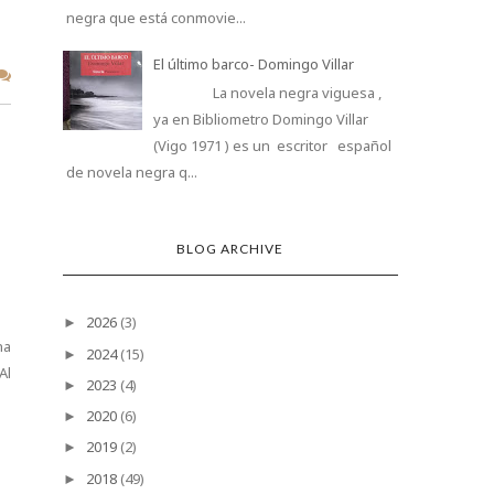
negra que está conmovie...
El último barco- Domingo Villar
La novela negra viguesa ,
ya en Bibliometro Domingo Villar
(Vigo 1971 ) es un escritor español
de novela negra q...
BLOG ARCHIVE
2026
(3)
►
na
2024
(15)
►
Al
2023
(4)
►
2020
(6)
►
2019
(2)
►
2018
(49)
►