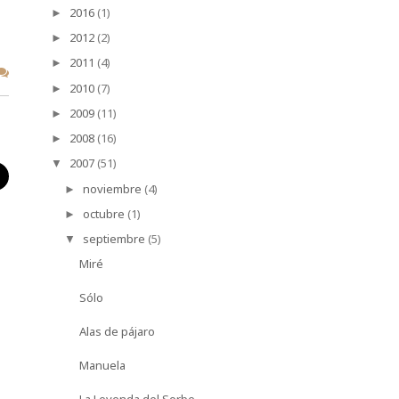
2016
(1)
►
2012
(2)
►
2011
(4)
►
2010
(7)
►
2009
(11)
►
2008
(16)
►
2007
(51)
▼
noviembre
(4)
►
octubre
(1)
►
septiembre
(5)
▼
Miré
Sólo
Alas de pájaro
Manuela