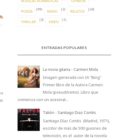
NOVELAS ROMÁNTICAS
OPINIÓN
(99)
(2)
(24)
POESÍA
RADIO
RELATOS
(3)
(1)
THRILLER
VIDEO
ENTRADAS POPULARES
La novia gitana - Carmen Mola
Imagen generada con IA "Bing"
Primer libro de la Autora Carmen
Mola (pseudónimo). Libro que
su
comienza con un asesinat...
us
Talión - Santiago Diaz Cortés
Santiago Díaz Cortés (Madrid, 1971),
escritor de más de 500 guiones de
televisión, es el autor de la novela