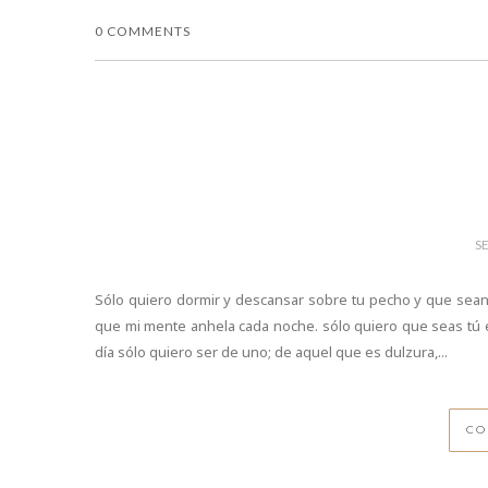
0 COMMENTS
S
Sólo quiero dormir y descansar sobre tu pecho y que sean 
que mi mente anhela cada noche. sólo quiero que seas tú e
día sólo quiero ser de uno; de aquel que es dulzura,...
CO