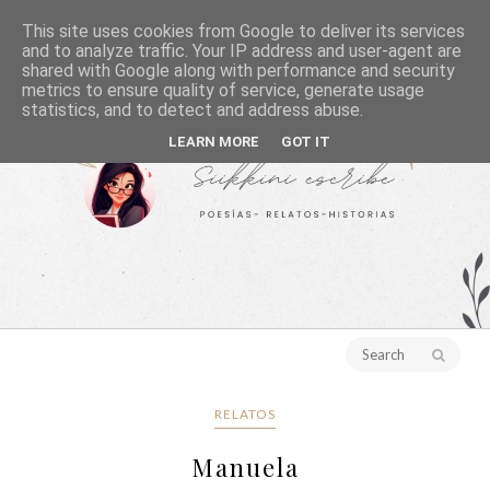
This site uses cookies from Google to deliver its services
and to analyze traffic. Your IP address and user-agent are
shared with Google along with performance and security
metrics to ensure quality of service, generate usage
statistics, and to detect and address abuse.
LEARN MORE
GOT IT
RELATOS
Manuela