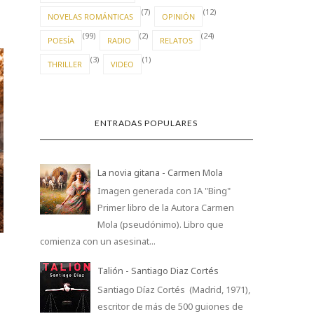
(7)
(12)
NOVELAS ROMÁNTICAS
OPINIÓN
(99)
(2)
(24)
POESÍA
RADIO
RELATOS
(3)
(1)
THRILLER
VIDEO
ENTRADAS POPULARES
La novia gitana - Carmen Mola
Imagen generada con IA "Bing"
UN MAR INFINITO
NADIE SABE
Primer libro de la Autora Carmen
Mola (pseudónimo). Libro que
comienza con un asesinat...
Talión - Santiago Diaz Cortés
Santiago Díaz Cortés (Madrid, 1971),
escritor de más de 500 guiones de