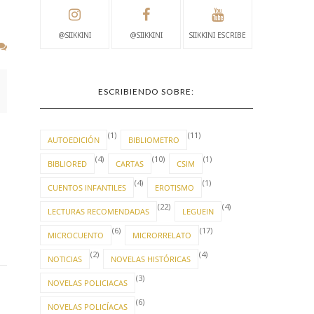
@SIIKKINI
@SIIKKINI
SIIKKINI ESCRIBE
ESCRIBIENDO SOBRE:
(1)
(11)
AUTOEDICIÓN
BIBLIOMETRO
(4)
(10)
(1)
BIBLIORED
CARTAS
CSIM
(4)
(1)
CUENTOS INFANTILES
EROTISMO
(22)
(4)
LECTURAS RECOMENDADAS
LEGUEIN
(6)
(17)
MICROCUENTO
MICRORRELATO
(2)
(4)
NOTICIAS
NOVELAS HISTÓRICAS
(3)
NOVELAS POLICIACAS
(6)
NOVELAS POLICÍACAS