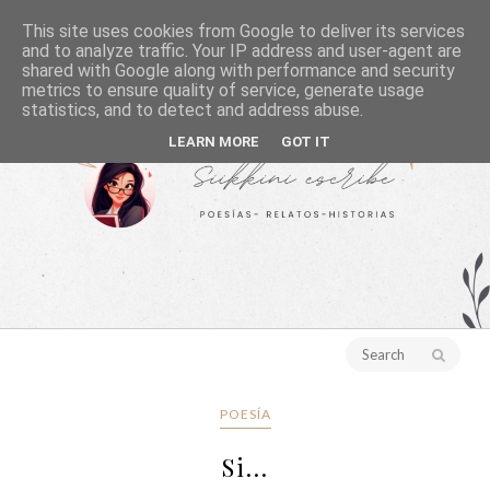
This site uses cookies from Google to deliver its services
and to analyze traffic. Your IP address and user-agent are
shared with Google along with performance and security
metrics to ensure quality of service, generate usage
statistics, and to detect and address abuse.
LEARN MORE
GOT IT
POESÍA
Si...