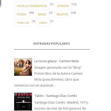
(7)
(12)
EL NIÑO DE LOS R
NOVELAS ROMÁNTICAS
OPINIÓN
DORADOS
(99)
(2)
(24)
POESÍA
RADIO
RELATOS
(3)
(1)
THRILLER
VIDEO
CAPITULO 2: ESE CALOR NO
ES CULPA ...
ENTRADAS POPULARES
La novia gitana - Carmen Mola
Imagen generada con IA "Bing"
Primer libro de la Autora Carmen
Mola (pseudónimo). Libro que
comienza con un asesinat...
Talión - Santiago Diaz Cortés
Santiago Díaz Cortés (Madrid, 1971),
escritor de más de 500 guiones de