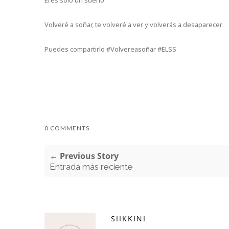
Eres sólo un sueño.
Volveré a soñar, te volveré a ver y volverás a desaparecer.
Puedes compartirlo #Volvereasoñar #ELSS
0 COMMENTS
← Previous Story
Entrada más reciente
SIIKKINI