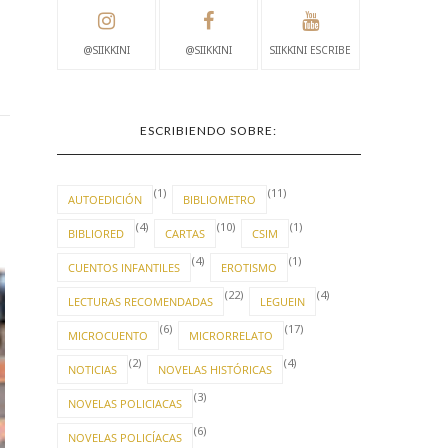
@SIIKKINI
@SIIKKINI
SIIKKINI ESCRIBE
ESCRIBIENDO SOBRE:
(1)
(11)
AUTOEDICIÓN
BIBLIOMETRO
(4)
(10)
(1)
BIBLIORED
CARTAS
CSIM
(4)
(1)
CUENTOS INFANTILES
EROTISMO
(22)
(4)
LECTURAS RECOMENDADAS
LEGUEIN
(6)
(17)
MICROCUENTO
MICRORRELATO
(2)
(4)
NOTICIAS
NOVELAS HISTÓRICAS
(3)
NOVELAS POLICIACAS
(6)
NOVELAS POLICÍACAS