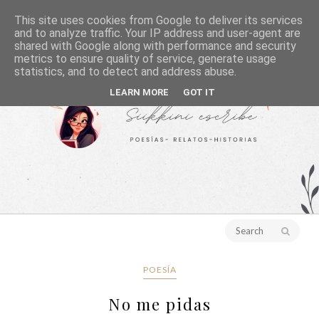
This site uses cookies from Google to deliver its services
and to analyze traffic. Your IP address and user-agent are
shared with Google along with performance and security
metrics to ensure quality of service, generate usage
statistics, and to detect and address abuse.
LEARN MORE
GOT IT
POESÍA
No me pidas