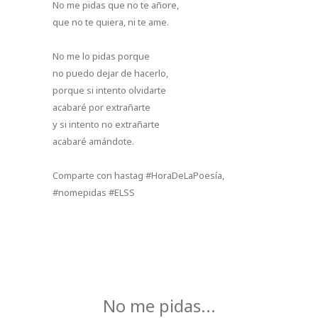
No me pidas que no te añore,
que no te quiera, ni te ame.
No me lo pidas porque
no puedo dejar de hacerlo,
porque si intento olvidarte
acabaré por extrañarte
y si intento no extrañarte
acabaré amándote.
Comparte con hastag #HoraDeLaPoesía,
#nomepidas #ELSS
No me pidas...