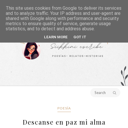
This site uses cookies from Google to deliver its services
and to analyze traffic. Your IP address and user-agent are
shared with Google along with performance and security
metrics to ensure quality of service, generate usage
statistics, and to detect and address abuse.
LEARN MORE
GOT IT
POESÍA
Descanse en paz mi alma