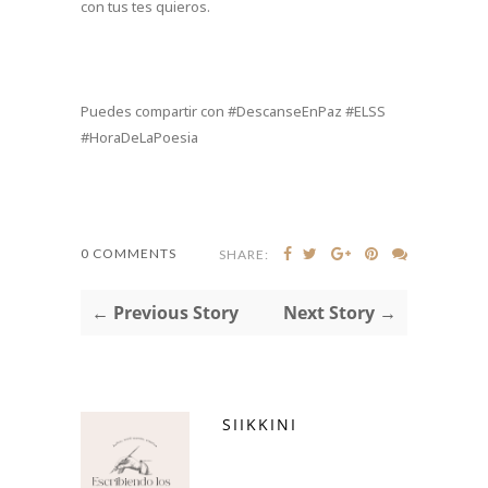
con tus tes quieros.
Puedes compartir con #DescanseEnPaz #ELSS
#HoraDeLaPoesia
0 COMMENTS
SHARE:
← Previous Story
Next Story →
SIIKKINI