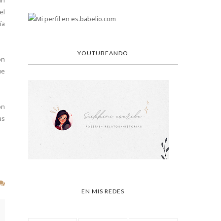
án
el
ía
YOUTUBEANDO
on
ue
on
us
EN MIS REDES