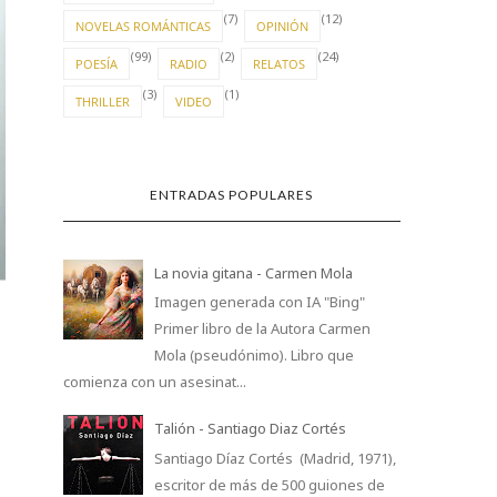
(7)
(12)
NOVELAS ROMÁNTICAS
OPINIÓN
(99)
(2)
(24)
POESÍA
RADIO
RELATOS
VOLVER A EMPEZA
(3)
(1)
THRILLER
VIDEO
ENTRADAS POPULARES
La novia gitana - Carmen Mola
Imagen generada con IA "Bing"
Primer libro de la Autora Carmen
Mola (pseudónimo). Libro que
comienza con un asesinat...
Talión - Santiago Diaz Cortés
Santiago Díaz Cortés (Madrid, 1971),
escritor de más de 500 guiones de