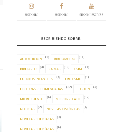
@SIIKKINI
@SIIKKINI
SIIKKINI ESCRIBE
ESCRIBIENDO SOBRE:
(1)
(11)
AUTOEDICIÓN
BIBLIOMETRO
(4)
(10)
(1)
BIBLIORED
CARTAS
CSIM
(4)
(1)
CUENTOS INFANTILES
EROTISMO
(22)
(4)
LECTURAS RECOMENDADAS
LEGUEIN
(6)
(17)
MICROCUENTO
MICRORRELATO
CAPITULO 1: LA ELÍPTICA
(2)
(4)
NOTICIAS
NOVELAS HISTÓRICAS
(3)
NOVELAS POLICIACAS
(6)
NOVELAS POLICÍACAS