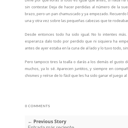
Dime por qué lloras si todo es igual que antes, si nada 
sin contestar. Deja de hacer perdidas al número de la sue
brazo, pero un pan chamuscado y ya empezado. Recuerdo hab
una y otra vez sobre las pequeñas cabezas que te rodeaban pe
Desde entonces todo ha sido igual. No lo intentes más
esperanza dalo todo por perdido que ni siquiera ha emp
antes de ayer estaba en la cuna de al lado y lo tuvo todo, s
Pero tampoco tires la toalla o darás a los demás el gusto d
muchos, ya lo sé. Aparecen juntitos, y siempre en compa
chismes y reírse de lo fácil que les ha sido ganar el juego al
0 COMMENTS
← Previous Story
Entrada más reciente