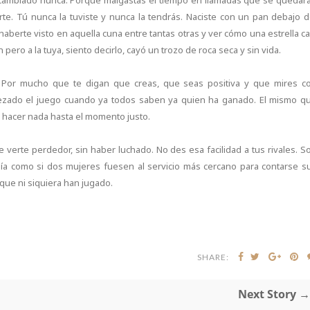
ha cambiado nunca. Porqué malgastas el tiempo en llamadas que se quedar
rte. Tú nunca la tuviste y nunca la tendrás. Naciste con un pan debajo d
erte visto en aquella cuna entre tantas otras y ver cómo una estrella ca
ro a la tuya, siento decirlo, cayó un trozo de roca seca y sin vida.
. Por mucho que te digan que creas, que seas positiva y que mires c
ezado el juego cuando ya todos saben ya quien ha ganado. El mismo q
in hacer nada hasta el momento justo.
e verte perdedor, sin haber luchado. No des esa facilidad a tus rivales. S
ñía como si dos mujeres fuesen al servicio más cercano para contarse s
 que ni siquiera han jugado.
SHARE:
Next Story →