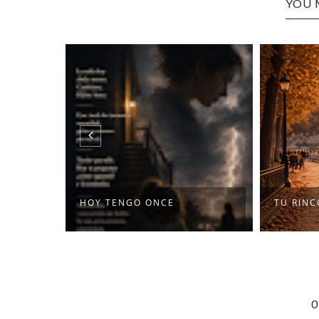
YOU 
HOY TENGO ONCE
TU RIN