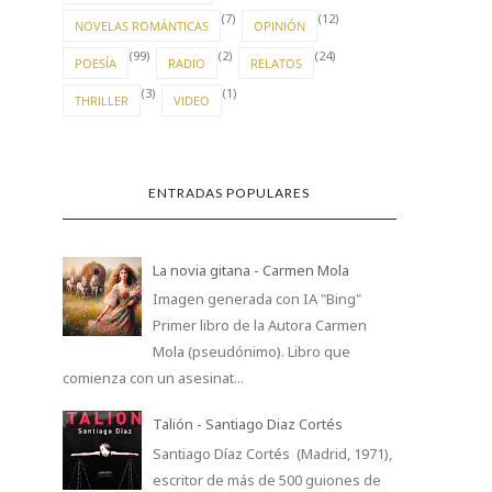
(7)
(12)
NOVELAS ROMÁNTICAS
OPINIÓN
(99)
(2)
(24)
POESÍA
RADIO
RELATOS
(3)
(1)
THRILLER
VIDEO
ENTRADAS POPULARES
La novia gitana - Carmen Mola
Imagen generada con IA "Bing"
Primer libro de la Autora Carmen
Mola (pseudónimo). Libro que
comienza con un asesinat...
Talión - Santiago Diaz Cortés
Santiago Díaz Cortés (Madrid, 1971),
escritor de más de 500 guiones de