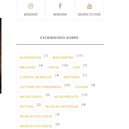
@SIIKKINI
@SIIKKINI
SIIKKINI ESCRIBE
ESCRIBIENDO SOBRE:
(1)
(11)
AUTOEDICIÓN
BIBLIOMETRO
(4)
(10)
(1)
BIBLIORED
CARTAS
CSIM
(4)
(1)
CUENTOS INFANTILES
EROTISMO
NADIE SABE
TRANSICIÓN
(22)
(4)
LECTURAS RECOMENDADAS
LEGUEIN
(6)
(17)
MICROCUENTO
MICRORRELATO
(2)
(4)
NOTICIAS
NOVELAS HISTÓRICAS
(3)
NOVELAS POLICIACAS
(6)
NOVELAS POLICÍACAS