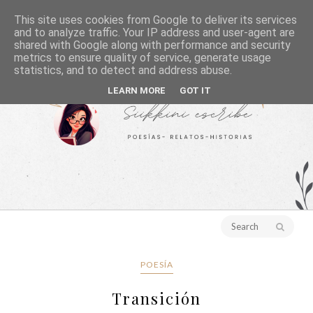
This site uses cookies from Google to deliver its services
and to analyze traffic. Your IP address and user-agent are
shared with Google along with performance and security
metrics to ensure quality of service, generate usage
statistics, and to detect and address abuse.
LEARN MORE
GOT IT
POESÍA
Transición