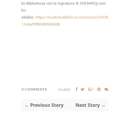
En Bibliotecas con la Signatura: N 159.94 ROJ com
En
ebiblio:
https://madrid.ebiblio.es/resources/5fcfb
11e6af9f80289306dd8
0 COMMENTS
SHARE:
← Previous Story
Next Story →