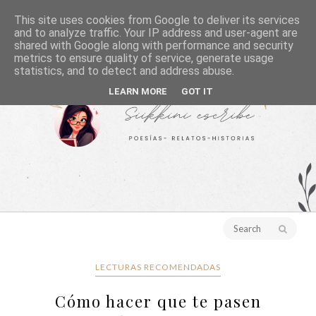
This site uses cookies from Google to deliver its services
and to analyze traffic. Your IP address and user-agent are
shared with Google along with performance and security
metrics to ensure quality of service, generate usage
statistics, and to detect and address abuse.
LEARN MORE
GOT IT
LECTURAS RECOMENDADAS
Cómo hacer que te pasen