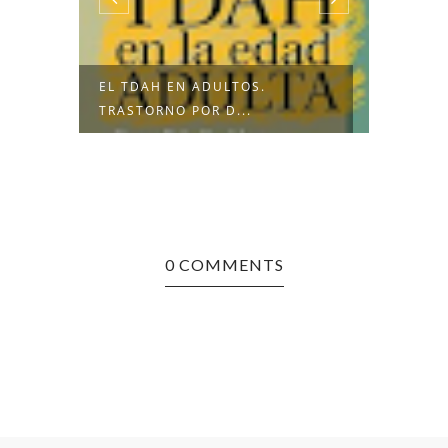
EN
EL TDAH EN ADULTOS.
BIBLI
TRASTORNO POR D...
CONCH
0 COMMENTS