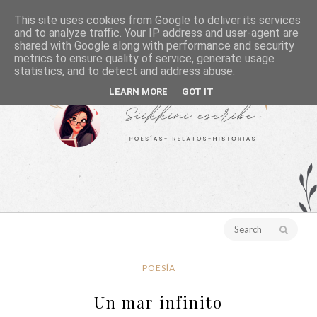
This site uses cookies from Google to deliver its services
and to analyze traffic. Your IP address and user-agent are
shared with Google along with performance and security
metrics to ensure quality of service, generate usage
statistics, and to detect and address abuse.
LEARN MORE
GOT IT
POESÍA
Un mar infinito