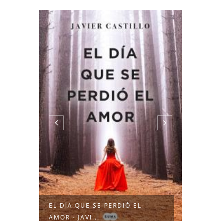
EL DÍ
CORDUR
O ES
EL DÍA QUE SE PERDIÓ EL
AMOR - JAVI...