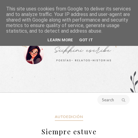
This site uses cookies from Google to deliver its services
and to analyze traffic. Your IP address and user-agent are
shared with Google along with performance and security
metrics to ensure quality of service, generate usage
statistics, and to detect and address abuse.
LEARN MORE
GOT IT
AUTOEDICIÓN
Siempre estuve