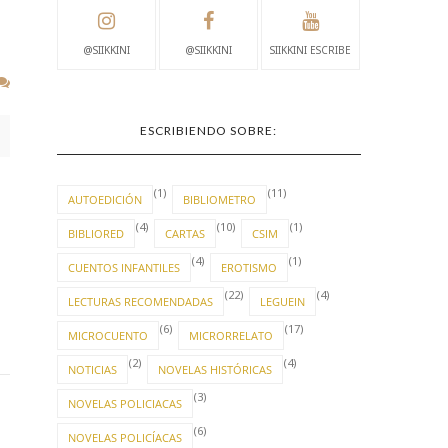
@SIIKKINI
@SIIKKINI
SIIKKINI ESCRIBE
ESCRIBIENDO SOBRE:
(1)
(11)
AUTOEDICIÓN
BIBLIOMETRO
(4)
(10)
(1)
BIBLIORED
CARTAS
CSIM
(4)
(1)
CUENTOS INFANTILES
EROTISMO
(22)
(4)
LECTURAS RECOMENDADAS
LEGUEIN
(6)
(17)
MICROCUENTO
MICRORRELATO
(2)
(4)
NOTICIAS
NOVELAS HISTÓRICAS
(3)
NOVELAS POLICIACAS
(6)
NOVELAS POLICÍACAS