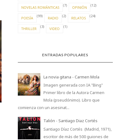
(7)
(12)
NOVELAS ROMÁNTICAS
OPINIÓN
(99)
(2)
(24)
POESÍA
RADIO
RELATOS
(3)
(1)
THRILLER
VIDEO
ENTRADAS POPULARES
La novia gitana - Carmen Mola
Imagen generada con IA "Bing"
HOY TENGO ONCE
TU RINCÓN
Primer libro de la Autora Carmen
Mola (pseudónimo). Libro que
comienza con un asesinat...
Talión - Santiago Diaz Cortés
Santiago Díaz Cortés (Madrid, 1971),
escritor de más de 500 guiones de