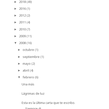
2018
(49)
►
2016
(1)
►
2012
(2)
►
2011
(4)
►
2010
(7)
►
2009
(11)
►
2008
(16)
▼
octubre
(1)
►
septiembre
(1)
►
mayo
(2)
►
abril
(4)
►
febrero
(6)
▼
Una más
Lágrimas de luz
Esta es la última carta que te escribo.
Siempre di...